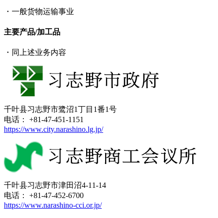
・一般货物运输事业
主要产品/加工品
・同上述业务内容
千叶县习志野市鹭沼1丁目1番1号
电话： +81-47-451-1151
https://www.city.narashino.lg.jp/
千叶县习志野市津田沼4-11-14
电话： +81-47-452-6700
https://www.narashino-cci.or.jp/