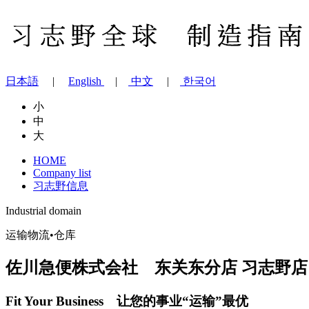
日本語
|
English
|
中文
|
한국어
小
中
大
HOME
Company list
习志野信息
Industrial domain
运输物流•仓库
佐川急便株式会社 东关东分店 习志野店
Fit Your Business 让您的事业“运输”最优