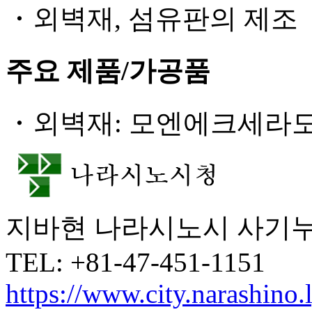
・외벽재, 섬유판의 제조
주요 제품/가공품
・외벽재: 모엔에크세라
지바현 나라시노시 사기누마 
TEL: +81-47-451-1151
https://www.city.narashino.l