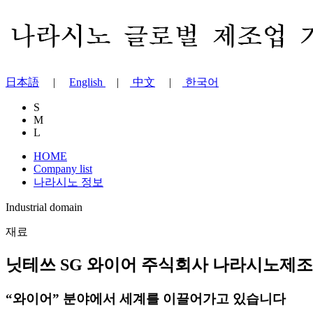
日本語
|
English
|
中文
|
한국어
S
M
L
HOME
Company list
나라시노 정보
Industrial domain
재료
닛테쓰 SG 와이어 주식회사 나라시노제
“와이어” 분야에서 세계를 이끌어가고 있습니다