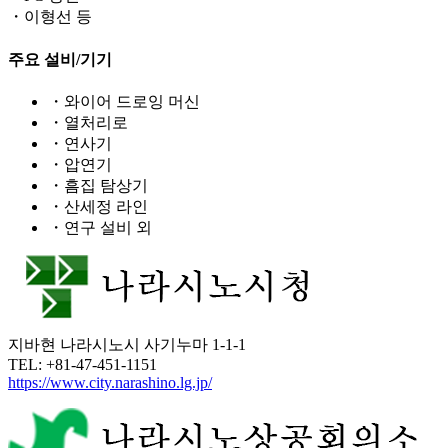
・이형선 등
주요 설비/기기
・와이어 드로잉 머신
・열처리로
・연사기
・압연기
・흠집 탐상기
・산세정 라인
・연구 설비 외
지바현 나라시노시 사기누마 1-1-1
TEL: +81-47-451-1151
https://www.city.narashino.lg.jp/