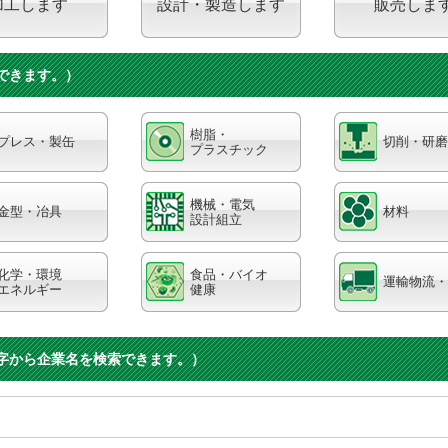
加工します
設計・製造します
販売しま
できます。）
樹脂・
プレス・製缶
切削・研磨
プラスチック
機械・電気
金型・冶具
材料
設計組立
化学・環境
食品・バイオ
運輸物流・
エネルギー
健康
字から企業名を検索できます。）