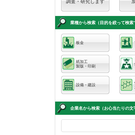
調査・研究します
業種から検索（目的を絞って検索
板金
紙加工
製版・印刷
設備・建設
企業名から検索（お心当たりの文