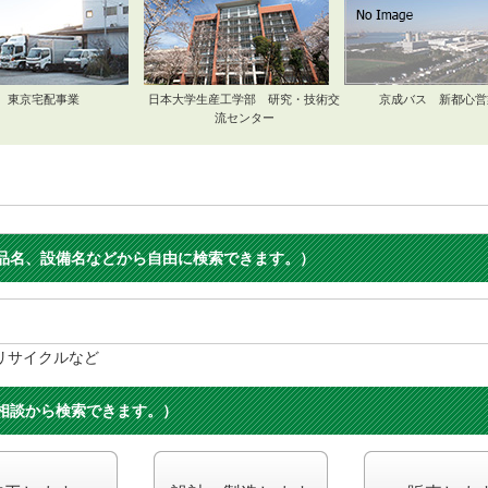
東京宅配事業
日本大学生産工学部 研究・技術交
京成バス 新都心営
流センター
品名、設備名などから自由に検索できます。）
リサイクルなど
相談から検索できます。）