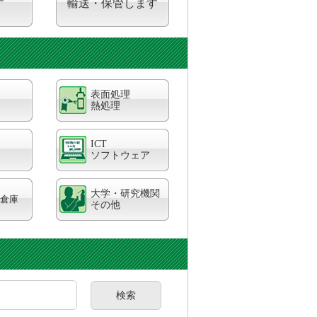
す
輸送・保管します
表面処理
熱処理
ICT
ソフトウェア
大学・研究機関
倉庫
その他
検索